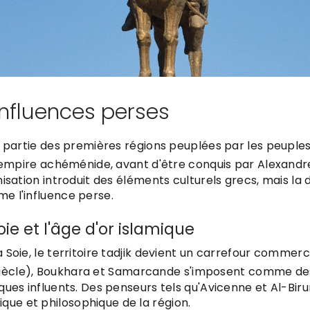
influences perses
ait partie des premières régions peuplées par les peuple
e l'empire achéménide, avant d'être conquis par Alexandr
lénisation introduit des éléments culturels grecs, mais l
me l'influence perse.
oie et l'âge d'or islamique
la Soie, le territoire tadjik devient un carrefour commerc
iècle), Boukhara et Samarcande s'imposent comme de
tiques influents. Des penseurs tels qu'Avicenne et Al-Bir
que et philosophique de la région.