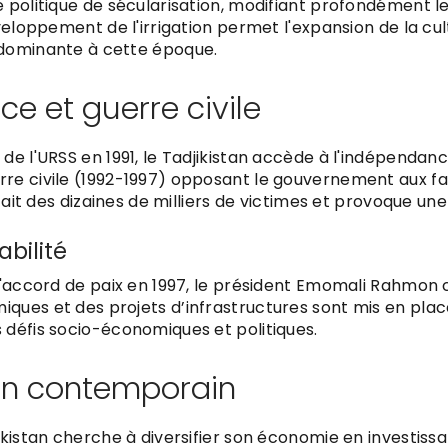
 politique de sécularisation, modifiant profondément l
éveloppement de l'irrigation permet l'expansion de la cu
dominante à cette époque.
e et guerre civile
e l'URSS en 1991, le Tadjikistan accède à l'indépendance
re civile (1992-1997) opposant le gouvernement aux fac
 fait des dizaines de milliers de victimes et provoque un
abilité
l'accord de paix en 1997, le président Emomali Rahmon 
ues et des projets d’infrastructures sont mis en place
défis socio-économiques et politiques.
tan contemporain
ikistan cherche à diversifier son économie en investiss