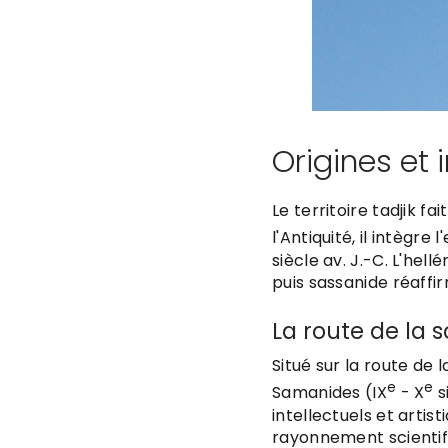
Origines et 
Le territoire tadjik f
l'Antiquité, il intègr
siècle av. J.-C. L'hel
puis sassanide réaffir
La route de la s
Situé sur la route de 
e
e
Samanides (IX
- X
s
intellectuels et artis
rayonnement scientifi