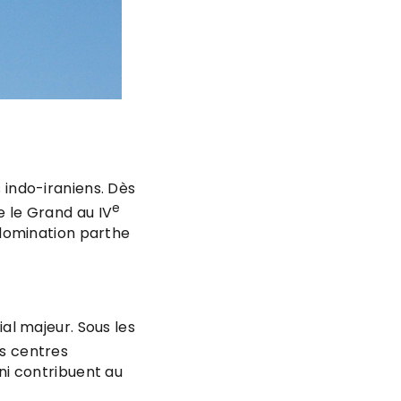
s indo-iraniens. Dès
e
e le Grand au IV
a domination parthe
ial majeur. Sous les
s centres
uni contribuent au