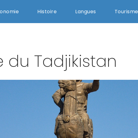
ronomie
Histoire
Langues
Tourism
e du Tadjikistan