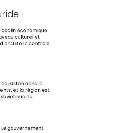
uride
un déclin économique
uveau culturel et
 ensuite le contrôle
Tadjikistan dans le
nts, et la région est
 soviétique du
té. Le gouvernement